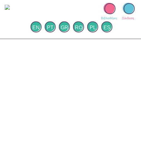
Βιβλιοθήκη
Σύνδεση
EN
PT
GR
RO
PL
ES